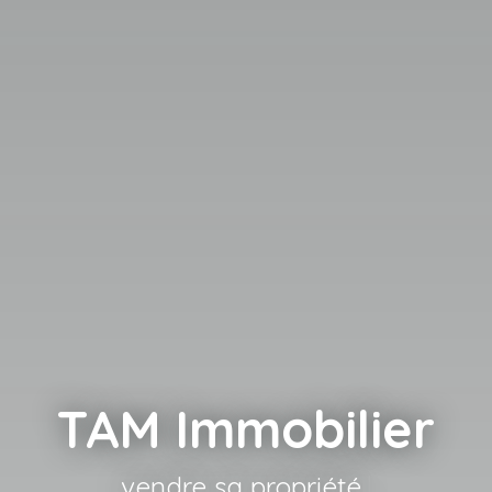
TAM Immobilier
loue
|