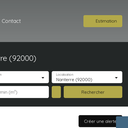
Contact
Estimation
re (92000)
n
Localisation
Nanterre (92000)
Rechercher
 min (m²)
Créer une alerte