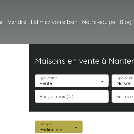
er
Vendre
Estimez votre bien
Notre équipe
Blog
Maisons en vente à Nanter
Type d'offre
Type de bie
Vente
Maison
Budget max (€)
Surface
Trier par
Pertinence