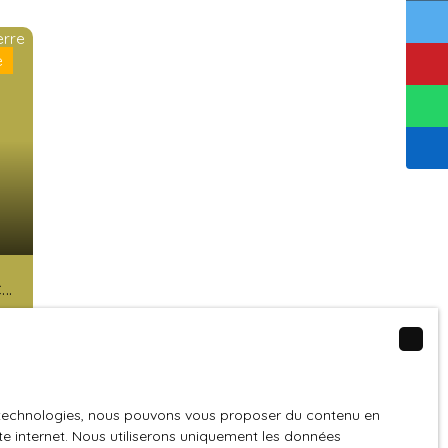
e
À
te
e
es technologies, nous pouvons vous proposer du contenu en
ite internet. Nous utiliserons uniquement les données