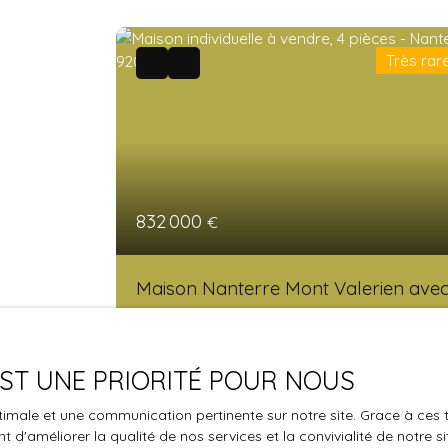
Très rar
832 000
€
Maison Nanterre Mont Valerien avec
gros potentiel extension ou
4
pièces
80
m²
Nanterre 92000
surelevation
BIEN RARE - MAISON 4 PIÈCES AVEC JARDIN
 EST UNE PRIORITÉ POUR NOUS
vendre : à Nanterre (92000), découvrez cet
maison de 4 pièces de 80 m² et de 212 m² d
optimale et une communication pertinente sur notre site. Grace à c
terrain. Cette maison, avec une exposition
 d'améliorer la qualité de nos services et la convivialité de notre s