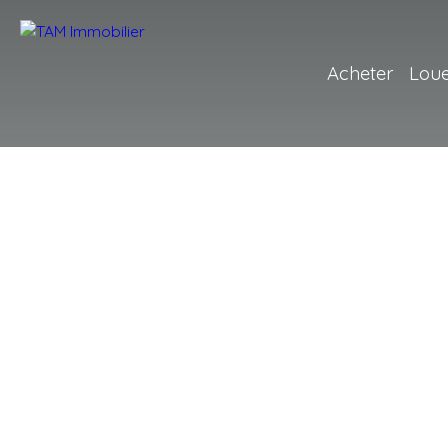
Acheter
Lou
+
−