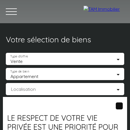
Votre sélection de biens
Acheter
Louer
Vendre
Estimez votre bien
Notr
Type d'offre
Vente
Type de bien
Appartement
Estimation
Localisation
Budget max (€)
LE RESPECT DE VOTRE VIE
Surface min (m²)
PRIVÉE EST UNE PRIORITÉ POUR