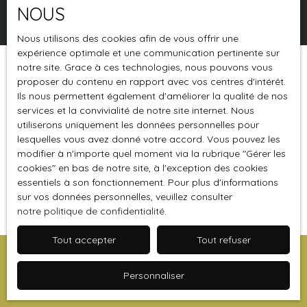
NOUS
Rechercher
Nous utilisons des cookies afin de vous offrir une
expérience optimale et une communication pertinente sur
notre site. Grace à ces technologies, nous pouvons vous
Trier par
Créer une alerte
proposer du contenu en rapport avec vos centres d'intérêt.
Pertinence
Ils nous permettent également d'améliorer la qualité de nos
services et la convivialité de notre site internet. Nous
utiliserons uniquement les données personnelles pour
lesquelles vous avez donné votre accord. Vous pouvez les
modifier à n'importe quel moment via la rubrique ″Gérer les
cookies″ en bas de notre site, à l'exception des cookies
essentiels à son fonctionnement. Pour plus d'informations
Vous n'avez actuellement aucun favori
sur vos données personnelles, veuillez consulter
notre politique de confidentialité
.
Tout accepter
Tout refuser
Vous ne trouvez pas
Personnaliser
la propriété de vos rêves ?