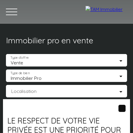
Immobilier pro en vente
Acheter
Louer
Vendre
Estimez votre bien
Notr
Type d'offre
Vente
Type de bien
Immobilier Pro
Estimation
Localisation
Budget max (€)
LE RESPECT DE VOTRE VIE
Surface min (m²)
PRIVÉE EST UNE PRIORITÉ POUR