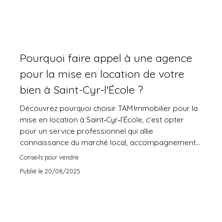
Pourquoi faire appel à une agence
pour la mise en location de votre
bien à Saint-Cyr-l'École ?
Découvrez pourquoi choisir TAM Immobilier pour la
mise en location à Saint‑Cyr‑l’École, c’est opter
pour un service professionnel qui allie
connaissance du marché local, accompagnement
personnalisé et sécurité maximale pour votre bien.
Conseils pour vendre
Cliquez pour explorer les avantages exclusifs !
Publié le 20/08/2025