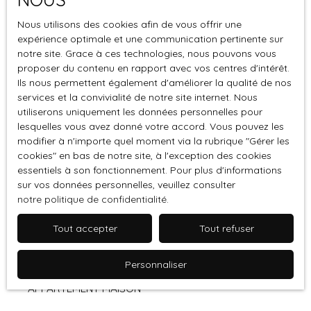
Nous utilisons des cookies afin de vous offrir une
expérience optimale et une communication pertinente sur
notre site. Grace à ces technologies, nous pouvons vous
proposer du contenu en rapport avec vos centres d'intérêt.
Ils nous permettent également d'améliorer la qualité de nos
services et la convivialité de notre site internet. Nous
utiliserons uniquement les données personnelles pour
lesquelles vous avez donné votre accord. Vous pouvez les
modifier à n'importe quel moment via la rubrique ″Gérer les
cookies″ en bas de notre site, à l'exception des cookies
essentiels à son fonctionnement. Pour plus d'informations
sur vos données personnelles, veuillez consulter
notre politique de confidentialité
.
Diagnostics immobiliers : tout ce
Tout accepter
Tout refuser
qu’il faut savoir en 2024
Personnaliser
ACHAT IMMOBILIER SAINT CYR LECOLE 78210
APPARTEMENT MAISON
Astuces pour acheter