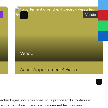
r
Vendu
Vendu
Achat Appartement 4 Pièces
Versailles
4
pièces
100
m²
Versailles 78000
c
COUP DE COEUR - GRAND APPARTEMENT 4
es technologies, nous pouvons vous proposer du contenu en
PIÈCES D'EXCEPTIONÀ vendre : à Versailles
ite internet. Nous utiliserons uniquement les données
(78000) découvrez cet appartement de 4