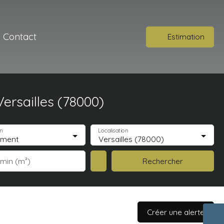
Contact
Estimation
ersailles (78000)
n
Localisation
ement
Versailles (78000)
Rechercher
 min (m²)
Créer une alerte