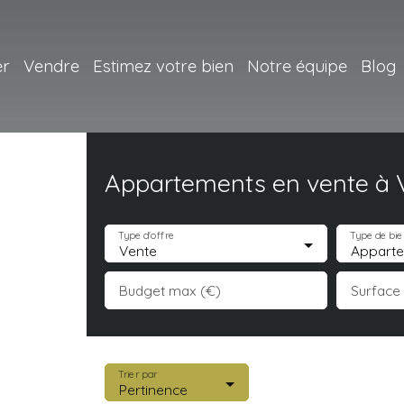
er
Vendre
Estimez votre bien
Notre équipe
Blog
Appartements en vente à V
Type d'offre
Type de bie
Vente
Appart
Budget max (€)
Surface
Trier par
Pertinence