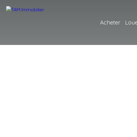
Acheter
Lou
+
−