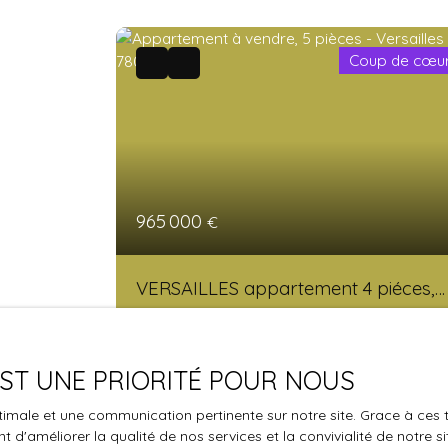
Coup de cœu
965 000
€
VERSAILLES appartement 4 piéces,
avec exterieur de 70m2
5
pièces
100
m²
Versailles 78000
 EST UNE PRIORITÉ POUR NOUS
Appartement 4 Pièces en dernier étage ave
optimale et une communication pertinente sur notre site. Grace à c
terrasse – Versailles Glatigny RARE Sur
 d'améliorer la qualité de nos services et la convivialité de notre s
Versailles , découvrez cet appartement