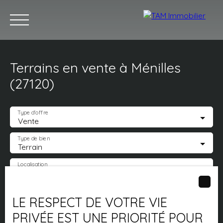
Terrains en vente à Ménilles
Acheter
Louer
Vendre
Estimez votre bien
Notr
(27120)
Type d'offre
Vente
Estimation
Type de bien
Terrain
Localisation
Ménilles (27120)
Budget max (€)
LE RESPECT DE VOTRE VIE
PRIVÉE EST UNE PRIORITÉ POUR
Surface min (m²)