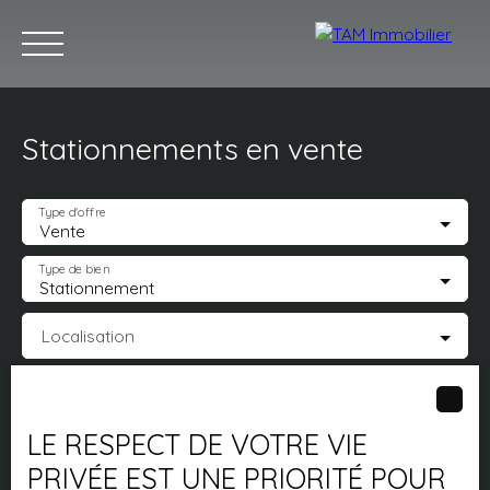
Stationnements en vente
Acheter
Louer
Vendre
Estimez votre bien
Notr
Type d'offre
Vente
Type de bien
Stationnement
Estimation
Localisation
Budget max (€)
LE RESPECT DE VOTRE VIE
Surface min (m²)
PRIVÉE EST UNE PRIORITÉ POUR