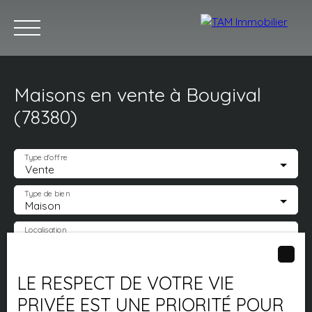
Maisons en vente à Bougival
Acheter
Louer
Vendre
Estimez votre bien
Notr
(78380)
Type d'offre
Vente
Estimation
Type de bien
Maison
Localisation
Bougival (78380)
Budget max (€)
LE RESPECT DE VOTRE VIE
PRIVÉE EST UNE PRIORITÉ POUR
Surface min (m²)