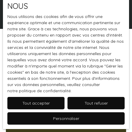
NOUS
Rechercher
Nous utilisons des cookies afin de vous offrir une
expérience optimale et une communication pertinente sur
notre site. Grace à ces technologies, nous pouvons vous
proposer du contenu en rapport avec vos centres d'intérêt.
Ils nous permettent également d'améliorer la qualité de nos
Trier par
Créer une alerte
Pertinence
services et la convivialité de notre site internet. Nous
utiliserons uniquement les données personnelles pour
lesquelles vous avez donné votre accord. Vous pouvez les
modifier à n'importe quel moment via la rubrique ″Gérer les
Coup de cœur
cookies″ en bas de notre site, à l'exception des cookies
essentiels à son fonctionnement. Pour plus d'informations
sur vos données personnelles, veuillez consulter
notre politique de confidentialité
.
Tout accepter
Tout refuser
Personnaliser
375 000
€