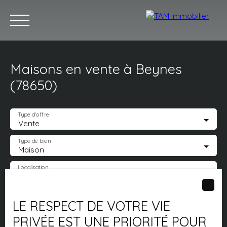
Maisons en vente à Beynes
Acheter
Louer
Vendre
Estimez votre bien
Notr
(78650)
Type d'offre
Vente
Estimation
Type de bien
Maison
Localisation
Beynes (78650)
Budget max (€)
LE RESPECT DE VOTRE VIE
PRIVÉE EST UNE PRIORITÉ POUR
Surface min (m²)