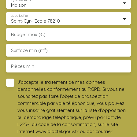
Maison
Localisation
Saint-Cyr-l'École 78210
Budget max (€)
Surface min (m²)
Pièces min
J'accepte le traitement de mes données
personnelles conformément au RGPD. Si vous ne
souhaitez pas faire l'objet de prospection
commerciale par voie téléphonique, vous pouvez
vous inscrire gratuitement sur la liste d'opposition
au démarchage téléphonique, prévu par l'article
L223-1 du code de la consommation, sur le site
Internet www.bloctel.gouv.fr ou par courrier