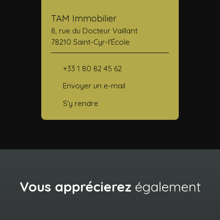
TAM Immobilier
8, rue du Docteur Vaillant
78210 Saint-Cyr-l'École
+33 1 80 82 45 62
Envoyer un e-mail
S'y rendre
Vous apprécierez
également