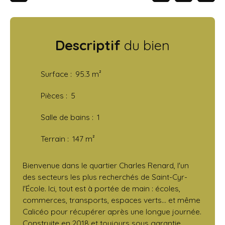
Descriptif
du bien
Surface
:
95.3
m²
Pièces
:
5
Salle de bains
:
1
Terrain
:
147
m²
Bienvenue dans le quartier Charles Renard, l'un
des secteurs les plus recherchés de Saint-Cyr-
l'École. Ici, tout est à portée de main : écoles,
commerces, transports, espaces verts… et même
Calicéo pour récupérer après une longue journée.
Construite en 2018 et toujours sous garantie