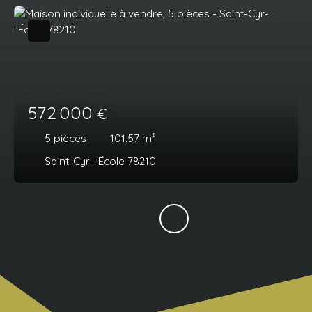
572 000
€
5
pièces
101.57
m²
Saint-Cyr-l'École 78210