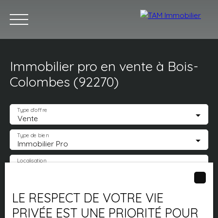
Immobilier pro en vente à Bois-
Acheter
Louer
Vendre
Estimez votre bien
Notr
Colombes (92270)
Type d'offre
Vente
Estimation
Type de bien
Immobilier Pro
Localisation
Bois-Colombes (92270)
Budget max (€)
LE RESPECT DE VOTRE VIE
PRIVÉE EST UNE PRIORITÉ POUR
Surface min (m²)