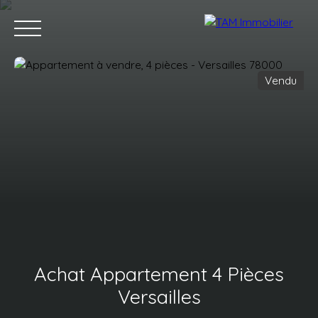
Vendu
Acheter
Louer
Vendre
Estimez votre bien
Notr
Estimation
Achat Appartement 4 Pièces
Versailles