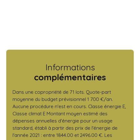
Informations
complémentaires
Dans une copropriété de 71 lots. Quote-part
moyenne du budget prévisionnel 1 700 €/an.
Aucune procédure n'est en cours. Classe énergie E,
Classe climat E Montant moyen estimé des
dépenses annuelles d'énergie pour un usage
standard, établi à partir des prix de l'énergie de
l'année 2021 : entre 1844.00 et 2496.00 €. Les