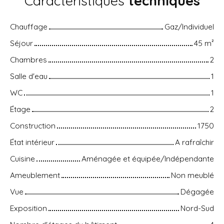
Caractéristiques
techniques
Chauffage
Gaz/Individuel
Séjour
45
m²
Chambres
2
Salle d'eau
1
WC
1
Étage
2
Construction
1750
État intérieur
A rafraîchir
Cuisine
Aménagée et équipée/Indépendante
Ameublement
Non meublé
Vue
Dégagée
Exposition
Nord-Sud