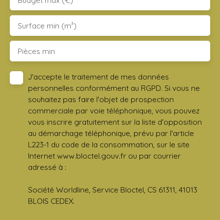
Surface min (m²)
Pièces min
J'accepte le traitement de mes données
personnelles conformément au RGPD. Si vous ne
souhaitez pas faire l'objet de prospection
commerciale par voie téléphonique, vous pouvez
vous inscrire gratuitement sur la liste d'opposition
au démarchage téléphonique, prévu par l'article
L223-1 du code de la consommation, sur le site
Internet www.bloctel.gouv.fr ou par courrier
adressé à :
Société Worldline, Service Bloctel, CS 61311, 41013
BLOIS CEDEX.