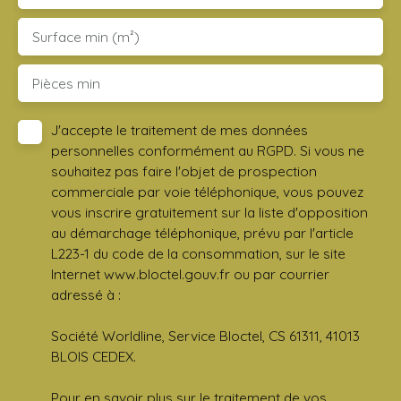
Surface min (m²)
Pièces min
J'accepte le traitement de mes données
personnelles conformément au RGPD. Si vous ne
souhaitez pas faire l'objet de prospection
commerciale par voie téléphonique, vous pouvez
vous inscrire gratuitement sur la liste d'opposition
au démarchage téléphonique, prévu par l'article
L223-1 du code de la consommation, sur le site
Internet www.bloctel.gouv.fr ou par courrier
adressé à :
Société Worldline, Service Bloctel, CS 61311, 41013
BLOIS CEDEX.
Pour en savoir plus sur le traitement de vos