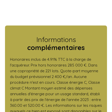
Informations
complémentaires
Honoraires inclus de 4.91% TTC à la charge de
l'acquéreur. Prix hors honoraires 285 000 €. Dans
une copropriété de 221 lots. Quote-part moyenne
du budget prévisionnel 2 400 €/an. Aucune
procédure n'est en cours. Classe énergie C, Classe
climat C Montant moyen estimé des dépenses
annuelles d'énergie pour un usage standard, établi
à partir des prix de l'énergie de l'année 2023 : entre
360.00 et 520.00 €. Les informations sur les risques
auxquels ce bien est exposé sont disponibles sur le