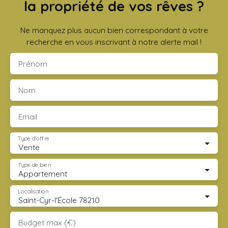
la propriété de vos rêves ?
Ne manquez plus aucun bien correspondant à votre
recherche en vous inscrivant à notre alerte mail !
Prénom
Nom
Email
Type d'offre
Vente
Type de bien
Appartement
Localisation
Saint-Cyr-l'École 78210
Budget max (€)