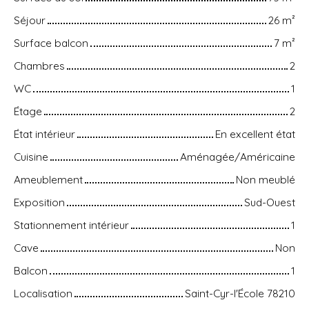
Séjour
26
m²
Surface balcon
7
m²
Chambres
2
WC
1
Étage
2
État intérieur
En excellent état
Cuisine
Aménagée/Américaine
Ameublement
Non meublé
Exposition
Sud-Ouest
Stationnement intérieur
1
Cave
Non
Balcon
1
Localisation
Saint-Cyr-l'École 78210