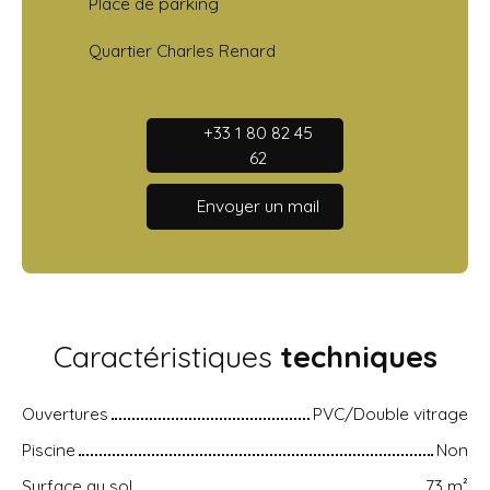
Place de parking
Quartier Charles Renard
+33 1 80 82 45
62
Envoyer un mail
Caractéristiques
techniques
Ouvertures
PVC/Double vitrage
Piscine
Non
Surface au sol
73
m²