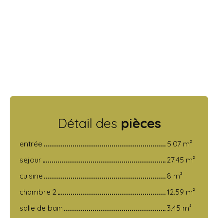
Détail des
pièces
entrée
5.07 m²
sejour
27.45 m²
cuisine
8 m²
chambre 2
12.59 m²
salle de bain
3.45 m²