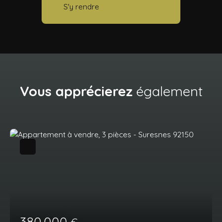
S'y rendre
Vous apprécierez
également
380 000
€