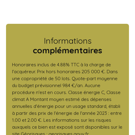
Informations
complémentaires
Honoraires inclus de 4.88% TTC à la charge de
l'acquéreur. Prix hors honoraires 205 000 €. Dans
une copropriété de 50 lots. Quote-part moyenne
du budget prévisionnel 984 €/an. Aucune
procédure n'est en cours. Classe énergie C, Classe
climat A Montant moyen estimé des dépenses
annuelles d'énergie pour un usage standard, établi
à partir des prix de l'énergie de l'année 2023 : entre
1.00 et 2.00 €. Les informations sur les risques
auxquels ce bien est exposé sont disponibles sur le
site Géorisques : georisques.gouv.fr.