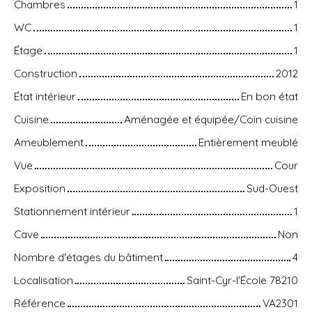
Chambres
1
WC
1
Étage
1
Construction
2012
État intérieur
En bon état
Cuisine
Aménagée et équipée/Coin cuisine
Ameublement
Entièrement meublé
Vue
Cour
Exposition
Sud-Ouest
Stationnement intérieur
1
Cave
Non
Nombre d'étages du bâtiment
4
Localisation
Saint-Cyr-l'École 78210
Référence
VA2301