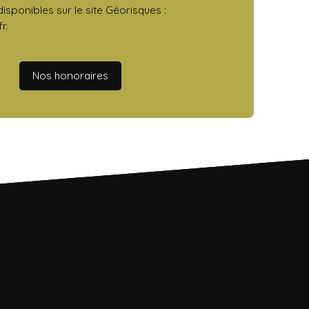
isponibles sur le site Géorisques :
r.
Nos honoraires