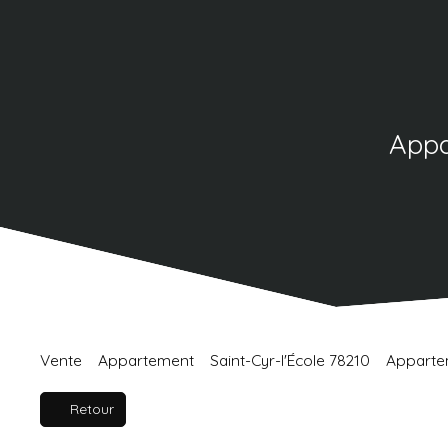
Appa
Vente
Appartement
Saint-Cyr-l'École 78210
Appartem
Retour