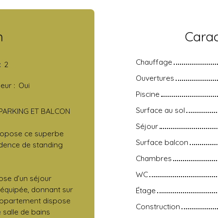
n
Carac
Chauffage
:
2
Ouvertures
eur
:
Oui
Piscine
Surface au sol
 PARKING ET BALCON
Séjour
propose ce superbe
Surface balcon
idence de standing
Chambres
WC
se d’un séjour
 équipée, donnant sur
Étage
’appartement dispose
Construction
salle de bains