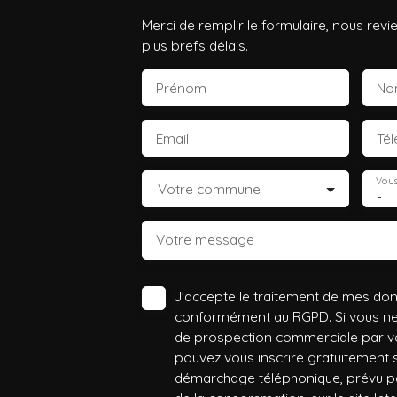
Merci de remplir le formulaire, nous rev
plus brefs délais.
Prénom
No
Email
Té
Vous
Votre commune
-
Votre message
J'accepte le traitement de mes do
conformément au RGPD. Si vous ne s
de prospection commerciale par vo
pouvez vous inscrire gratuitement su
démarchage téléphonique, prévu par