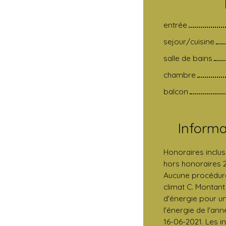
entrée
sejour/cuisine
salle de bains
chambre
balcon
Inform
Honoraires inclus
hors honoraires 2
Aucune procédure
climat C. Montan
d'énergie pour un
l'énergie de l'ann
16-06-2021. Les i