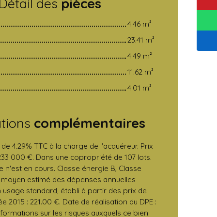
Détail des
pièces
4.46 m²
23.41 m²
4.49 m²
11.62 m²
4.01 m²
ations
complémentaires
 de 4.29% TTC à la charge de l'acquéreur. Prix
33 000 €. Dans une copropriété de 107 lots.
 n'est en cours. Classe énergie B, Classe
t moyen estimé des dépenses annuelles
 usage standard, établi à partir des prix de
ée 2015 : 221.00 €. Date de réalisation du DPE :
nformations sur les risques auxquels ce bien