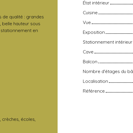
État intérieur
Cuisine
 de qualité : grandes
Vue
, belle hauteur sous
 stationnement en
Exposition
Stationnement intérieur
Cave
Balcon
Nombre d'étages du bâ
Localisation
Référence
crèches, écoles,