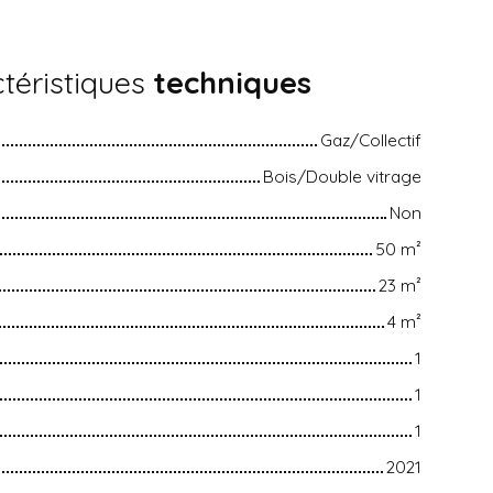
téristiques
techniques
Gaz/Collectif
Bois/Double vitrage
Non
50
m²
23
m²
4
m²
1
1
1
2021