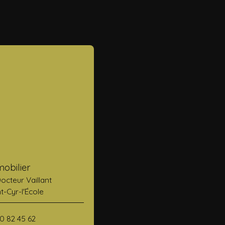
obilier
Docteur Vaillant
t-Cyr-l'École
80 82 45 62