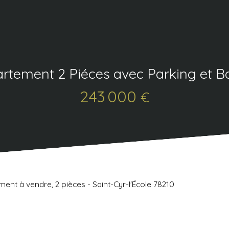
rtement 2 Piéces avec Parking et B
243 000
€
ent à vendre, 2 pièces - Saint-Cyr-l'École 78210