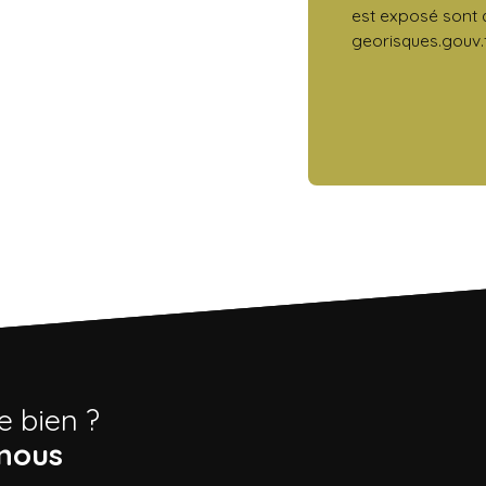
est exposé sont d
georisques.gouv.f
e bien ?
nous