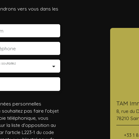
iendrons vers vous dans les
m
léphone
 souhaitez
TAM Imm
nnées personnelles
ouhaitez pas faire l'objet
8, rue du 
ie téléphonique, vous
78210 Sain
r la liste d'opposition au
 l'article L223-1 du code
+33 1 