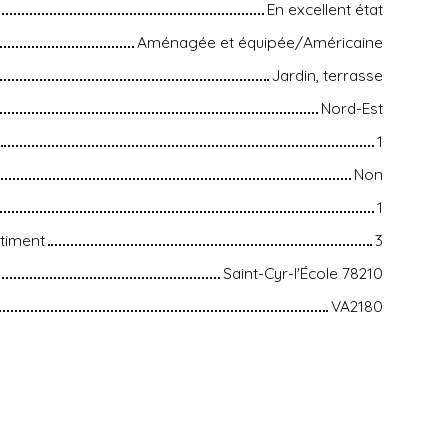
En excellent état
Aménagée et équipée/Américaine
Jardin, terrasse
Nord-Est
1
Non
1
timent
3
Saint-Cyr-l'École 78210
VA2180