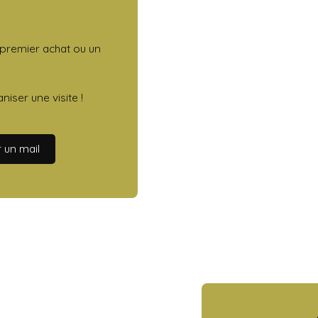
n premier achat ou un
iser une visite !
 un mail