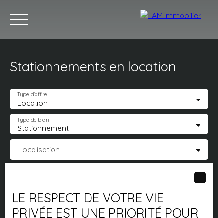
Stationnements en location
Acheter
Louer
Vendre
Estimez votre bien
Notr
Type d'offre
Location
Type de bien
Stationnement
Estimation
Localisation
Loyer max (€/mois)
LE RESPECT DE VOTRE VIE
Surface min (m²)
PRIVÉE EST UNE PRIORITÉ POUR