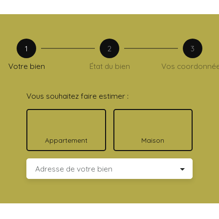
1
2
3
Votre bien
État du bien
Vos coordonné
Vous souhaitez faire estimer :
Appartement
Maison
Adresse de votre bien