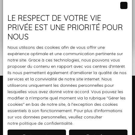
deux minutes.
LE RESPECT DE VOTRE VIE
Adresse de votre bien
PRIVÉE EST UNE PRIORITÉ POUR
NOUS
Estimer mon bien
Nous utilisons des cookies afin de vous offrir une
expérience optimale et une communication pertinente sur
notre site. Grace à ces technologies, nous pouvons vous
proposer du contenu en rapport avec vos centres d'intérêt.
Ils nous permettent également d'améliorer la qualité de nos
services et la convivialité de notre site internet. Nous
utiliserons uniquement les données personnelles pour
lesquelles vous avez donné votre accord. Vous pouvez les
Je recherche un bien
modifier à n'importe quel moment via la rubrique ″Gérer les
cookies″ en bas de notre site, à l'exception des cookies
Vente appartement Saint-Cyr-l'École (78210)
essentiels à son fonctionnement. Pour plus d'informations
sur vos données personnelles, veuillez consulter
Vente maison Saint-Cyr-l'École (78210)
notre politique de confidentialité
.
Vente appartement Suresnes (92150)